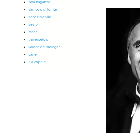
sala baganza
san polo di torrile
servizio civile
sezioni
storia
traversetolo
varano de melegari
varie
XXVAprile