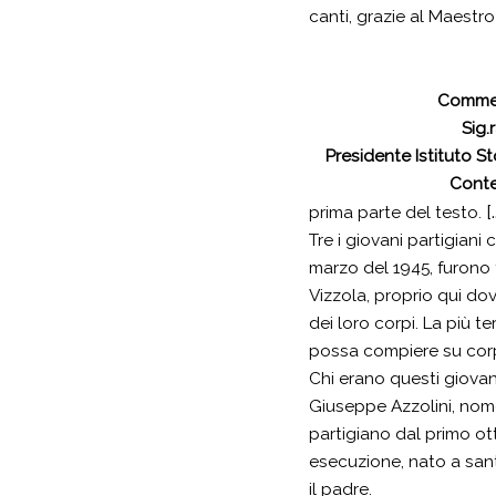
canti, grazie al Maestro
Commem
Sig.
Presidente Istituto S
Cont
[.
prima parte del testo.
Tre i giovani partigiani 
marzo del 1945, furono f
Vizzola, proprio qui do
dei loro corpi. La più te
possa compiere su corp
Chi erano questi giovan
Giuseppe Azzolini, nome
partigiano dal primo ot
esecuzione, nato a san
il padre.