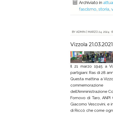
Archiviato in
attua
fascismo
,
storia
,
BY
ADMIN
|
MARZO 24, 2024 · 
Vizzola 21.03.2021
Il 21 marzo 1945 a Vi
partigiani: Ras di 28 ann
Questa mattina a Vizzol
commemorazione
dell’Amministrazione C
Fornovo di Taro, ANPI 
Giacomo Vescovini, e in
di Riccò che come ogn