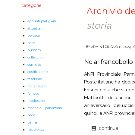
categorie
Archivio de
appunti partigiani
storia
attualità
berceto
bore
BY
ADMIN
|
GIUGNO 11, 2024 · 
busseto
collecchio
No al francobollo 
corniglio
costituzione
ANPI Provinciale Par
fascismo
Poste italiane ha dedic
fontanellato
Foschi colui che si co
fornovo
Matteotti di cui ier
medesano
anniversario dell’ucci
monchio – palanzano
quindi, a ANPI provincia
pace
parma
continua
resistenza