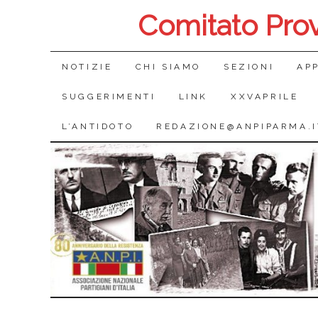
Comitato Pro
SALTA
NOTIZIE
CHI SIAMO
SEZIONI
AP
IL
SUGGERIMENTI
LINK
XXVAPRILE
CONTENUTO
L’ANTIDOTO
REDAZIONE@ANPIPARMA.I