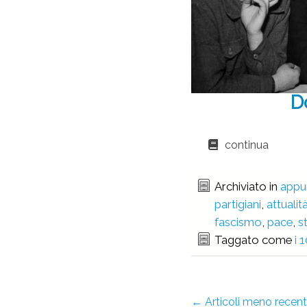
D
continua
Archiviato in
appu
partigiani
,
attualit
fascismo
,
pace
,
s
Taggato come
i 
←
Articoli meno recent