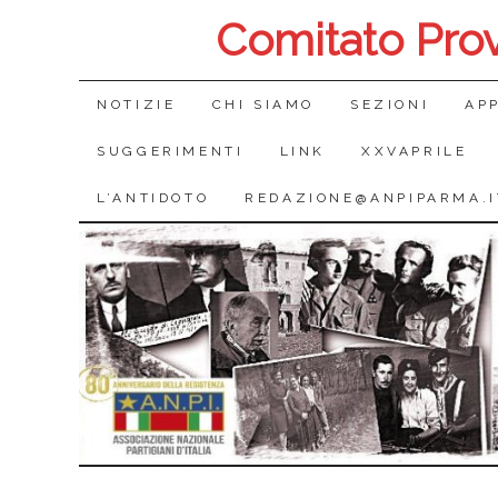
Comitato Pro
SALTA
NOTIZIE
CHI SIAMO
SEZIONI
AP
IL
SUGGERIMENTI
LINK
XXVAPRILE
CONTENUTO
L’ANTIDOTO
REDAZIONE@ANPIPARMA.I