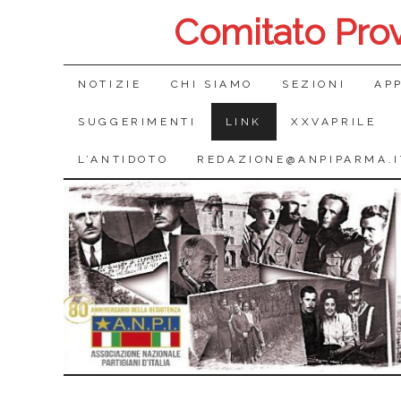
Comitato Pro
SALTA
NOTIZIE
CHI SIAMO
SEZIONI
AP
IL
SUGGERIMENTI
LINK
XXVAPRILE
CONTENUTO
L’ANTIDOTO
REDAZIONE@ANPIPARMA.I