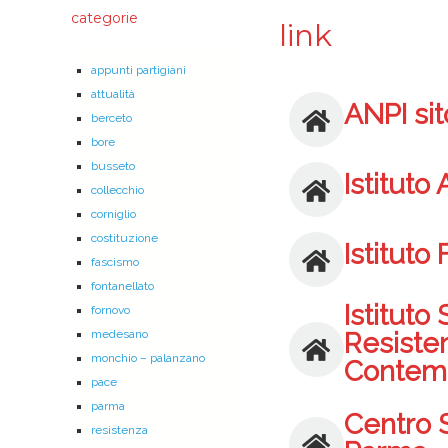
categorie
link
appunti partigiani
attualità
ANPI sit
berceto
bore
busseto
Istituto
collecchio
corniglio
costituzione
Istituto
fascismo
fontanellato
Istituto 
fornovo
medesano
Resisten
monchio – palanzano
Contem
pace
parma
Centro 
resistenza