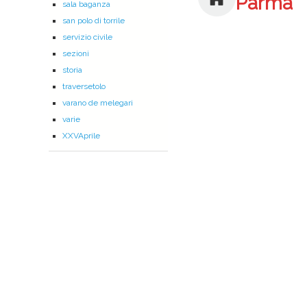
Parma
sala baganza
san polo di torrile
servizio civile
sezioni
storia
traversetolo
varano de melegari
varie
XXVAprile