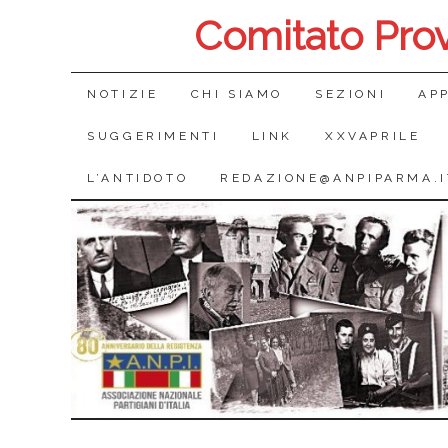
Comitato Pro
SALTA
NOTIZIE
CHI SIAMO
SEZIONI
AP
IL
SUGGERIMENTI
LINK
XXVAPRILE
CONTENUTO
L’ANTIDOTO
REDAZIONE@ANPIPARMA.I