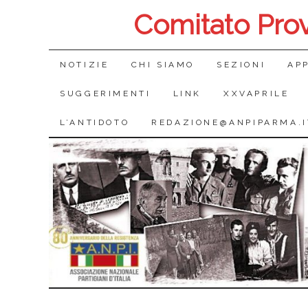
Comitato Pro
SALTA
NOTIZIE
CHI SIAMO
SEZIONI
AP
IL
SUGGERIMENTI
LINK
XXVAPRILE
CONTENUTO
L’ANTIDOTO
REDAZIONE@ANPIPARMA.I