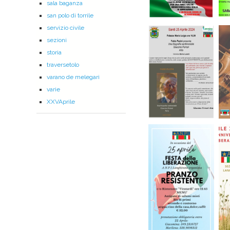
sala baganza
san polo di torrile
servizio civile
sezioni
storia
traversetolo
varano de melegari
varie
XXVAprile