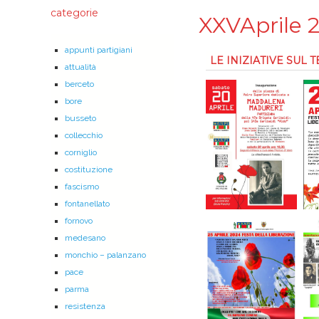
categorie
XXVAprile 
appunti partigiani
LE INIZIATIVE SUL
attualità
berceto
bore
busseto
collecchio
corniglio
costituzione
fascismo
fontanellato
fornovo
medesano
monchio – palanzano
pace
parma
resistenza