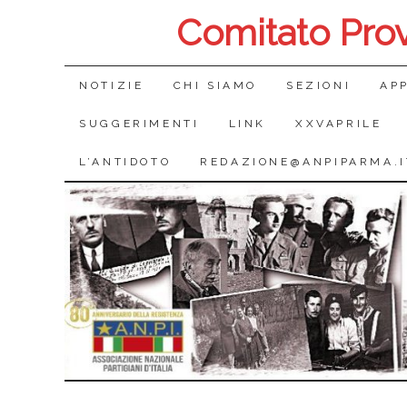
Comitato Pro
SALTA
NOTIZIE
CHI SIAMO
SEZIONI
AP
IL
SUGGERIMENTI
LINK
XXVAPRILE
CONTENUTO
L’ANTIDOTO
REDAZIONE@ANPIPARMA.I