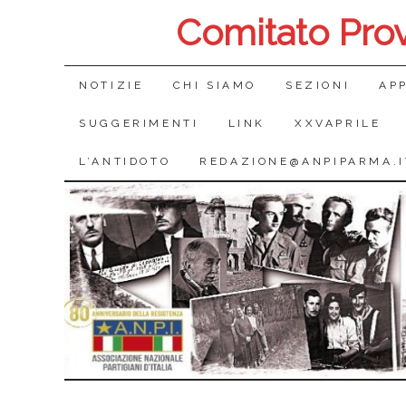
Comitato Pro
SALTA
NOTIZIE
CHI SIAMO
SEZIONI
AP
IL
SUGGERIMENTI
LINK
XXVAPRILE
CONTENUTO
L’ANTIDOTO
REDAZIONE@ANPIPARMA.I