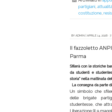
Archiviato in
appu
partigiani
,
attualit
costituzione
,
resi
BY
ADMIN
|
APRILE 14, 2026 · 7
Il fazzoletto ANPI
Parma
Sfilerà con le storiche ba
da studenti e studente
storia” nella mattinata del
La consegna da parte d
Un simbolo che sfiler
delle brigate parti
studentesse, che attra
Liberazione (il 9 magg