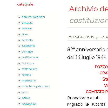
categorie
Archivio de
appunti partigiani
costituzio
attualità
berceto
bore
BY
ADMIN
|
LUGLIO 13, 2026 · 
busseto
collecchio
82° anniversario 
corniglio
del 14 luglio 1944
costituzione
fascismo
POZZOL
fontanellato
ORAZ
fornovo
St
medesano
monchio – palanzano
COMITATO P
pace
Buongiorno a tutti,
parma
ringrazio le autorità 
resistenza