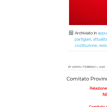
Archiviato in
appu
partigiani
,
attualit
costituzione
,
resi
BY
ADMIN
|
FEBBRAIO 1, 2026 ·
Comitato Provinc
Relazione 
Ni
Comitato 