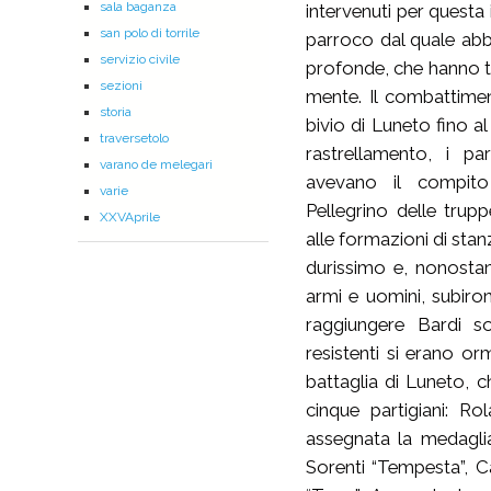
sala baganza
intervenuti per quest
san polo di torrile
parroco dal quale abb
servizio civile
profonde, che hanno t
sezioni
mente. Il combattimen
storia
bivio di Luneto fino a
traversetolo
rastrellamento, i pa
varano de melegari
avevano il compito
varie
Pellegrino delle trup
XXVAprile
alle formazioni di stanz
durissimo e, nonostan
armi e uomini, subiro
raggiungere Bardi s
resistenti si erano or
battaglia di Luneto, c
cinque partigiani: Ro
assegnata la medaglia 
Sorenti “Tempesta”, C