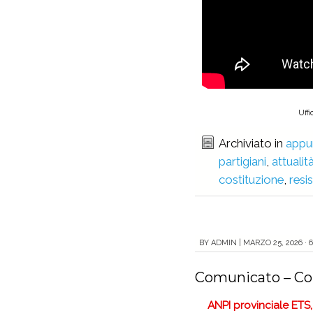
Uffi
Archiviato in
appu
partigiani
,
attualit
costituzione
,
resi
BY
ADMIN
|
MARZO 25, 2026 · 
Comunicato – Com
ANPI provinciale ETS