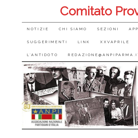
Comitato Pro
SALTA
NOTIZIE
CHI SIAMO
SEZIONI
AP
IL
SUGGERIMENTI
LINK
XXVAPRILE
CONTENUTO
L’ANTIDOTO
REDAZIONE@ANPIPARMA.I