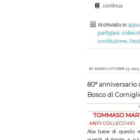
continua
Archiviato in
appu
partigiani
,
collecc
costituzione
,
fas
BY
ADMIN
|
OTTOBRE 25, 2024 
80° anniversario 
Bosco di Cornigli
TOMMASO MART
ANPI COLLECCHIO
Alla base di questo m
quesiti di fondo a cui