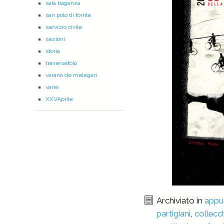
sala baganza
san polo di torrile
servizio civile
sezioni
storia
traversetolo
varano de melegari
varie
XXVAprile
Archiviato in
appu
partigiani
,
collecc