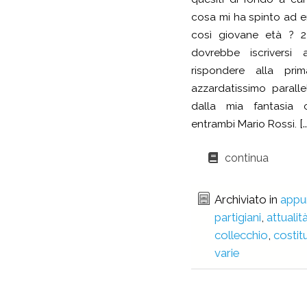
cosa mi ha spinto ad en
così giovane età ? 2
dovrebbe iscriversi
rispondere alla pri
azzardatissimo parall
dalla mia fantasia 
[..
entrambi Mario Rossi.
continua
Archiviato in
appu
partigiani
,
attualit
collecchio
,
costit
varie