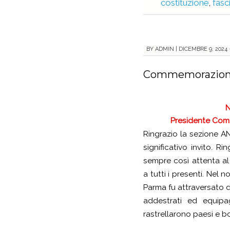
costituzione
,
fas
BY
ADMIN
|
DICEMBRE 9, 2024 ·
Commemorazione 
N
Presidente Comi
Ringrazio la sezione AN
significativo invito. R
sempre così attenta al
a tutti i presenti. Nel n
Parma fu attraversato d
addestrati ed equipag
rastrellarono paesi e bo