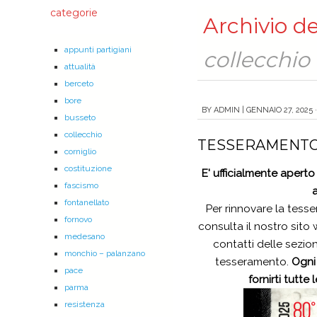
categorie
Archivio de
appunti partigiani
collecchio
attualità
berceto
bore
BY
ADMIN
|
GENNAIO 27, 2025 ·
busseto
collecchio
TESSERAMENTO
corniglio
costituzione
E' ufficialmente aperto
fascismo
fontanellato
Per rinnovare la tesse
fornovo
consulta il nostro sito 
medesano
contatti delle sezioni
monchio – palanzano
tesseramento.
Ogni
pace
fornirti tutte
parma
resistenza