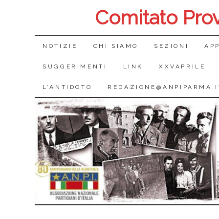
Comitato Pro
SALTA
NOTIZIE
CHI SIAMO
SEZIONI
AP
IL
SUGGERIMENTI
LINK
XXVAPRILE
CONTENUTO
L’ANTIDOTO
REDAZIONE@ANPIPARMA.I