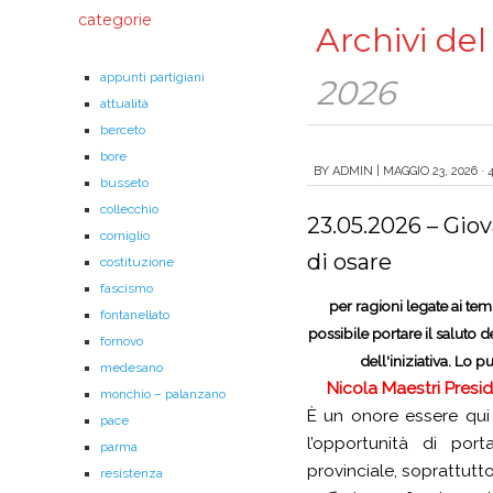
categorie
Archivi de
appunti partigiani
2026
attualità
berceto
bore
BY
ADMIN
|
MAGGIO 23, 2026 · 
busseto
collecchio
23.05.2026 – Giov
corniglio
di osare
costituzione
fascismo
per ragioni legate ai tem
fontanellato
possibile portare il saluto 
fornovo
dell'iniziativa. Lo
medesano
Nicola Maestri Presi
monchio – palanzano
È un onore essere qui 
pace
l’opportunità di po
parma
provinciale, soprattut
resistenza