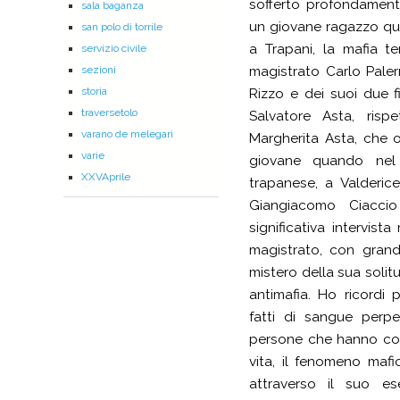
sofferto profondament
sala baganza
un giovane ragazzo qu
san polo di torrile
a Trapani, la mafia ten
servizio civile
magistrato Carlo Pale
sezioni
storia
Rizzo e dei suoi due f
traversetolo
Salvatore Asta, rispe
varano de melegari
Margherita Asta, che 
varie
giovane quando nel
XXVAprile
trapanese, a Valderic
Giangiacomo Ciaccio
significativa intervist
magistrato, con gran
mistero della sua solit
antimafia. Ho ricordi p
fatti di sangue perpe
persone che hanno co
vita, il fenomeno maf
attraverso il suo e